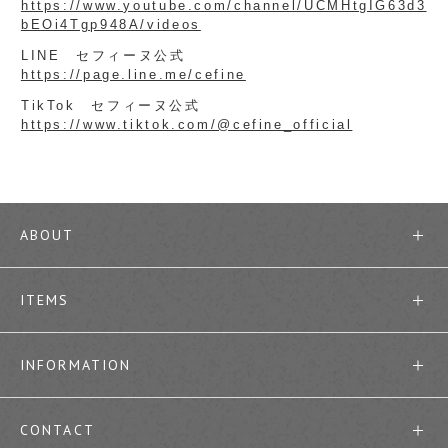
https://www.youtube.com/channel/UCMHtgIG63d3
bEOi4Tgp948A/videos
LINE セフィーヌ公式
https://page.line.me/cefine
TikTok セフィーヌ公式
https://www.tiktok.com/@cefine_official
ABOUT
ITEMS
INFORMATION
CONTACT