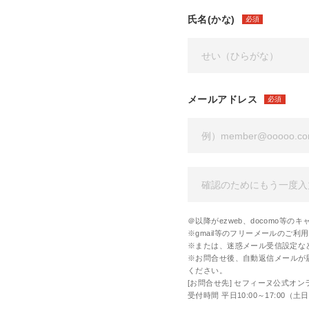
氏名(かな)
必須
メールアドレス
必須
＠以降がezweb、docomo等
※gmail等のフリーメールのご
※または、迷惑メール受信設定な
※お問合せ後、自動返信メールが
ください。
[お問合せ先] セフィーヌ公式オンラ
受付時間 平日10:00～17:00（