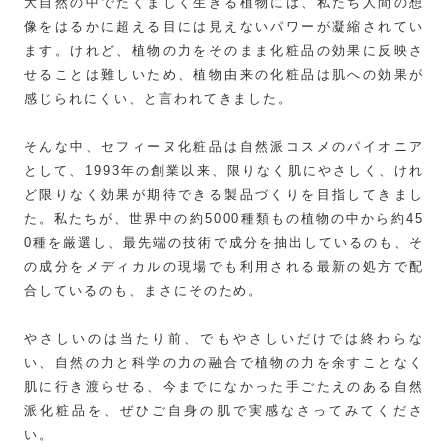
大自然の中でたくましく生きる植物には、私たち人間の想
像をはるかに超える目には見えないパワーが凝縮されてい
ます。けれど、植物の力をそのまま化粧品の効果に反映さ
せることは難しいため、植物由来の化粧品は肌への効果が
感じられにくい、と言われてきました。
そんな中、セフィーヌ化粧品は自然派コスメのパイオニア
として、1993年の創業以来、限りなく肌にやさしく、けれ
ど限りなく効果が期待できる製品づくりを目指してきまし
た。私たちが、世界中の約5000種類もの植物の中から約45
0種を厳選し、最先端の技術で成分を抽出しているのも、そ
の成分をメディカルの現場でも利用される最新の処方で配
合しているのも、まさにそのため。
やさしいのは当たり前、でもやさしいだけでは終わらな
い、自然の力と科学の力の融合で植物の力を余すことなく
肌に行き渡らせる、今までになかった手ごたえのある自然
派化粧品を、ぜひご自身の肌で実感なさってみてくださ
い。