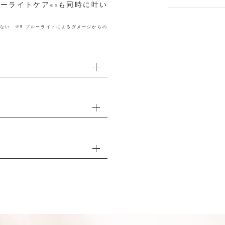
ルーライトケア
も同時に叶い
※5
含まない ※5 ブルーライトによるダメージからの