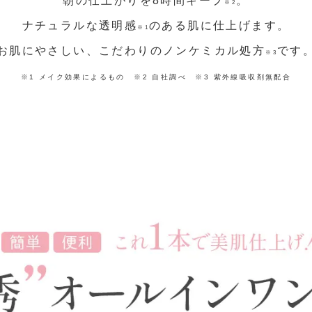
朝の仕上がりを8時間キープ
。
※2
ナチュラルな透明感
のある肌に仕上げます。
※1
お肌にやさしい、こだわりのノンケミカル処方
です
※3
※1 メイク効果によるもの ※2 自社調べ ※3 紫外線吸収剤無配合