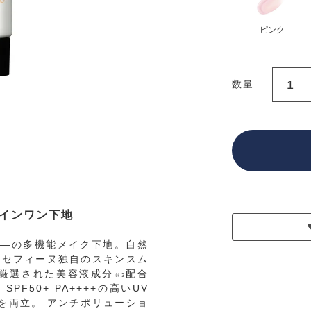
ピンク
数量
インワン下地
―の多機能メイク下地。自然
 セフィーヌ独自のスキンスム
厳選された美容液成分
配合
※3
F50+ PA++++の高いUV
を両立。 アンチポリューショ