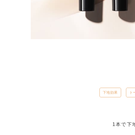
下地効果
ト
1本で下