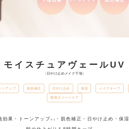
モイスチュアヴェールUV
〈日やけ止めメイク下地〉
ーンアップ
肌色補正
日やけ止め
保湿
メイクキープ
環境ダメージケア
地効果・トーンアップ
・肌色補正・日やけ止め・保
※1