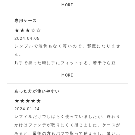
えみ
MORE
専用ケース
★★★☆☆
2024.04.05
シンプルで装飾もなく薄いので、邪魔になりませ
ん。
片手で持った時に手にフィットする、若干そら豆み
たいな形になっています。付属のスポンジも良い感
MORE
じ。
やはり専用ケースが安心で良いです。
あった方が使いやすい
panda
★★★★★
2024.01.24
レフィルだけでしばらく使っていましたが、終わり
かけはファンデが取りにくく感じました。ケースが
あると、最後の方もパフで取って使えるし、薄いケ