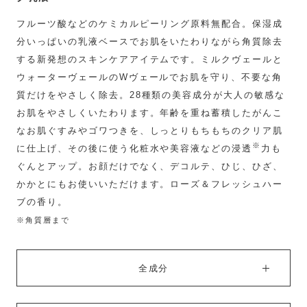
フルーツ酸などのケミカルピーリング原料無配合。保湿成
分いっぱいの乳液ベースでお肌をいたわりながら角質除去
する新発想のスキンケアアイテムです。ミルクヴェールと
ウォーターヴェールのWヴェールでお肌を守り、不要な角
質だけをやさしく除去。28種類の美容成分が大人の敏感な
お肌をやさしくいたわります。年齢を重ね蓄積したがんこ
なお肌ぐすみやゴワつきを、しっとりもちもちのクリア肌
※
に仕上げ、その後に使う化粧水や美容液などの浸透
力も
ぐんとアップ。お顔だけでなく、デコルテ、ひじ、ひざ、
かかとにもお使いいただけます。ローズ＆フレッシュハー
ブの香り。
※角質層まで
全成分