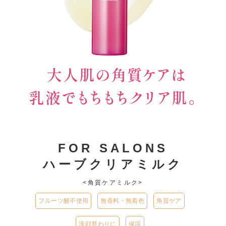
FOR SALONS
ハーブクリアミルク
<角質ケアミルク>
フルーツ酸不使用
無香料・無着色
角質ケア
洗顔替わりに
保湿