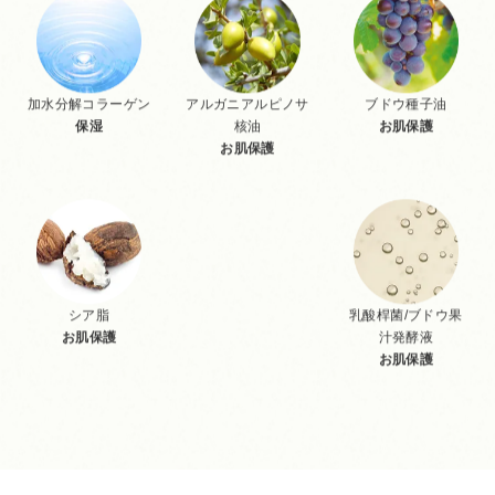
加水分解コラーゲン
アルガニアルピノサ
ブドウ種子油
保湿
核油
お肌保護
お肌保護
シア脂
乳酸桿菌/ブドウ果
お肌保護
汁発酵液
お肌保護