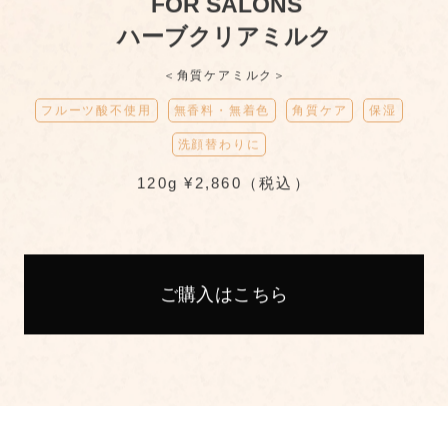
FOR SALONS
ハーブクリアミルク
＜角質ケアミルク＞
フルーツ酸不使用
無香料・無着色
角質ケア
保湿
洗顔替わりに
120g ¥2,860（税込）
ご購入はこちら