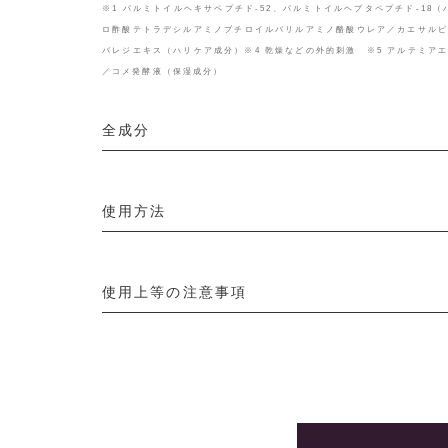
※1 パルミトイルヘキサペプチド-52、パルミトイルヘプタペプチド-18（
ロ酢酸テトラデシルアミノブチロイルバリルアミノ酪酸ウレア／カエサル
バレジエキス（ハリケア成分）※4 乾燥などの外的刺激 ※5 アルテミア
／コメ発酵液（保湿成分）
全成分
使用方法
使用上等の注意事項