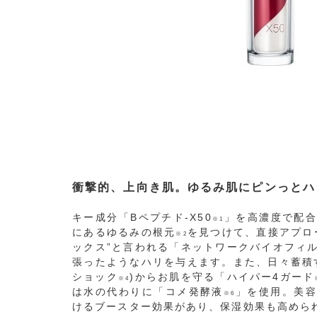
衝撃的、上向き肌。ゆるみ肌にピンっとハ
キー成分「Bペプチド-X50
」を高濃度で配
※1
にあるゆるみの根元
を見つけて、直接アプロ
※2
ックス”と言われる「ネットワークバイオフィ
張ったようなハリを与えます。また、日々蓄積
ショック
)からお肌を守る「ハイパー4ガード
※4
は水の代わりに「コメ発酵液
」を使用。美容
※6
けるブースター効果があり、保湿効果も高めら