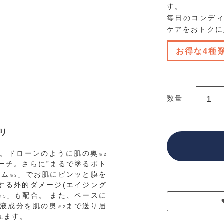
す。
毎日のコンデ
ケアをおトクに
お得な4種
数量
リ
合。ドローンのように肌の奥
※2
ーチ。さらに”まるで塗るボト
ルム
」でお肌にピンッと膜を
※3
する外的ダメージ(エイジング
」も配合。 また、ベースに
※5
液成分を肌の奥
まで送り届
※2
れます。