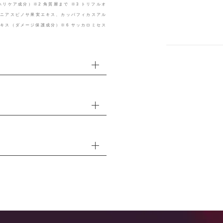
ハリケア成分）※2 角質層まで ※3 トリフルオ
ピニアスピノサ果実エキス、カッパフィカスアル
エキス（ダメージ保護成分）※6 サッカロミセス