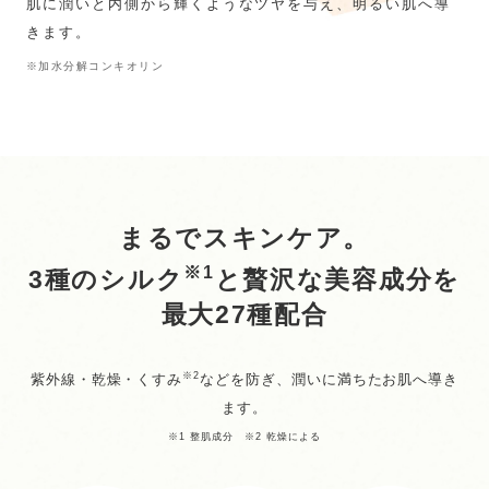
肌に潤いと内側から輝くようなツヤを与え、明るい肌へ導
きます。
※加水分解コンキオリン
まるでスキンケア。
※1
3種のシルク
と贅沢な美容成分を
最大27種配合
※2
紫外線・乾燥・くすみ
などを防ぎ、潤いに満ちたお肌へ導き
ます。
※1 整肌成分 ※2 乾燥による