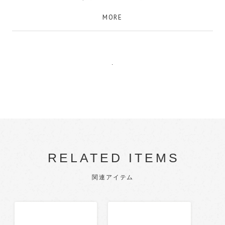
っているのですが、これが開けやすく持ちやすく…
MORE
とてもいいです。 きれいな白色に形と質感も相まっ
て上品なコンパクトです。メイク直しの際、複数の
年上の女性からお褒めいただきました。
.
かんとく
RELATED ITEMS
関連アイテム