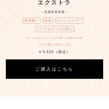
エクストラ
＜乳液状美容液＞
透明感
保湿
ストレスケア
※1
※2
ハーブ＆ローズの香り
※1 うるおいによりキメの整った健やかな肌
※2 心地より香りによる
￥4,620（税込）
ご購入はこちら