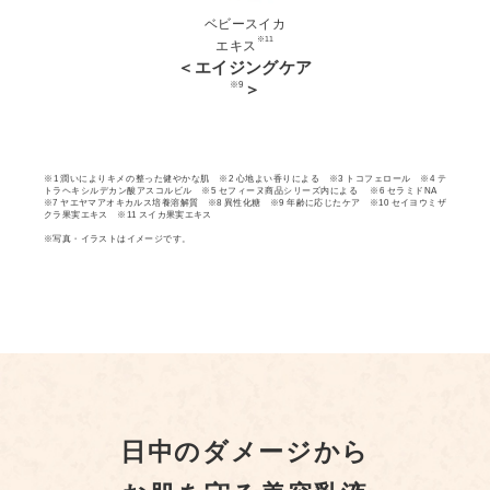
ベビースイカ
※11
エキス
＜エイジングケア
※9
＞
※1 潤いによりキメの整った健やかな肌 ※2 心地よい香りによる ※3 トコフェロール ※4 テ
トラヘキシルデカン酸アスコルビル ※5 セフィーヌ商品シリーズ内による ※6 セラミドNA
※7 ヤエヤマアオキカルス培養溶解質 ※8 異性化糖 ※9 年齢に応じたケア ※10 セイヨウミザ
クラ果実エキス ※11 スイカ果実エキス
※写真・イラストはイメージです。
日中のダメージから