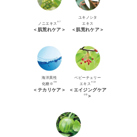
ユキノシタ
※7
ノニエキス
エキス
＜肌荒れケア＞
＜肌荒れケア＞
海洋異性
ベビーチェリー
※8
※10
化糖※
エキス
＜テカリケア＞
＜エイジングケア
※9
＞