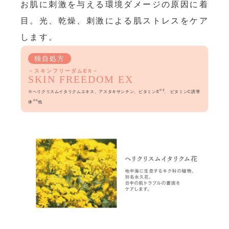
お肌に刺激を与える環境ダメージの原因に着
目。光、乾燥、刺激による肌ストレスをケア
します。
独自処方
－スキンフリーダムEX－
SKIN FREEDOM EX
※3
※ヘリクリスムイタリクムエキス、アスタキサンチン、ビタミンE
、 ビタミンC誘導
※4
体
他