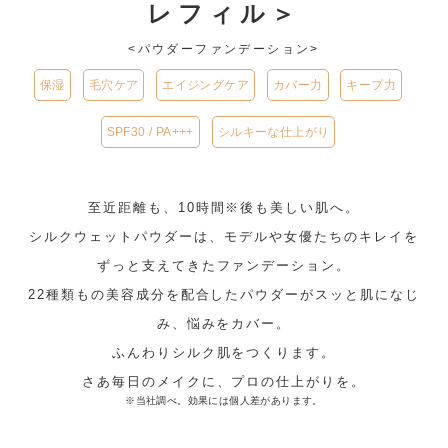
レフィル＞
<パウダーファンデーション>
保湿
毛穴ケア
エイジングケア
カバー力
キープ力
SPF30 / PA+++
シルキーな仕上がり
至近距離も、10時間※後も美しい肌へ。
シルクウェットパウダーは、モデルや女優たちのキレイを
ずっと支えてきたファンデーション。
22種類もの美容成分を配合したパウダーが
スッと肌になじ
み、悩みをカバー。
ふんわりシルク肌をつくります。
さあ毎日のメイクに、プロの仕上がりを。
※当社調べ。効果には個人差があります。