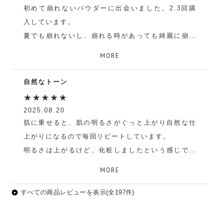
初めて崩れないパウダーに出会いました。2.3回購
入しています。
夏でも崩れないし、崩れる時があっても綺麗に崩れ
るのでこのパウダーでお直しした時、キレイにお直
MORE
しできます。カバー力も最高です。
自然なトーン
ちぃ
★★★★★
2025.08.20
肌に乗せると、肌の明るさがぐっと上がり自然な仕
上がりになるので毎回リピートしています。
明るさは上がるけど、化粧しましたという感じでは
なく、すっぴんに近いところが気に入っています。
MORE
けろぽこ
すべての商品レビューを表示(全197件)