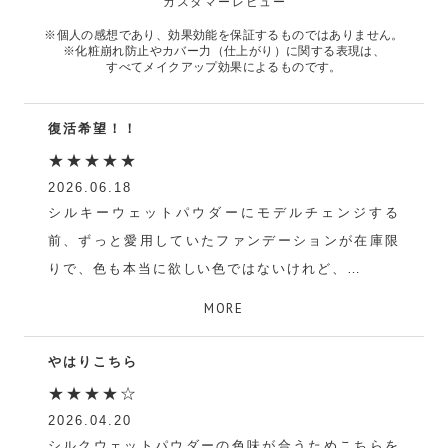
カスタマーレビュー
※個人の感想であり、効果効能を保証するものではありません。
※化粧崩れ防止やカバー力（仕上がり）に関する表現は、
すべてメイクアップ効果によるものです。
復活希望！！
★★★★★
2026.06.18
シルキーウェットパウダーにモデルチェンジする
前、ずっと愛用していたファンデーションが在庫限
りで、色も本当に欲しい色ではないけれど、
久しぶりに購入してみました。色は違えど、安定の
MORE
カバー力！！やっぱりこっちの方が私の肌には合っ
ているようです。
やはりこちら
新しいシルキーの方は透明感はあるけれど、カバー
★★★★☆
力にはちょっと欠ける気がするので、是非とも復活
2026.04.20
して欲しい一品です。検討よろしくお願いいたしま
シルクウェットパウダーの色味が合うためこちらを