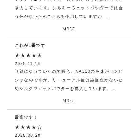
す。
購入しています。シルキーウェットパウダーでは合
う色がないためこちらを使用していますが、
けろぽこ
やや乾燥する感じもあります。下地なしで塗ってい
MORE
るためかと思いますが、それでも仕上がりが綺麗で
す。塗り直しをしても厚ぼったくならず、スポンジ
これが1番です
でサッと塗れるため使いやすいです。パフよりスポ
★★★★★
ンジがおすすめかなと思います。
2025.11.18
話題になっていたので購入。NA220の色味がドンピ
み
シャなのですが、リニューアル後は該当色がないた
めシルクウェットパウダーを購入しています。
とても綺麗なマットで、少し乾燥しやすいですが崩
MORE
れも綺麗でこれ一択です。
最高です！
み
★★★★☆
2025.08.20