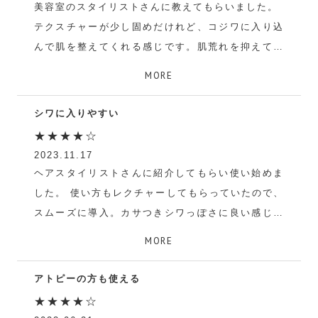
美容室のスタイリストさんに教えてもらいました。
テクスチャーが少し固めだけれど、コジワに入り込
んで肌を整えてくれる感じです。肌荒れを抑えてく
れている感じもします。
MORE
成分的に合っていると思い、リピートしています。
星4つなのは、テクスチャーが固めで伸びにくい要
シワに入りやすい
素のためです。
★★★★☆
にゃー
2023.11.17
ヘアスタイリストさんに紹介してもらい使い始めま
した。 使い方もレクチャーしてもらっていたので、
スムーズに導入。カサつきシワっぽさに良い感じ。
テクスチャーが少し重めで伸びづらさがあると聞い
MORE
ていたので、その点は仕方ないかなと思っていま
す。 翌朝もベタつかず、気に入ってます。
アトピーの方も使える
にゃりり
★★★★☆