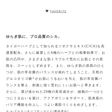
FAVORITE
ゆらぎ肌に、プロ品質のシカ。
タイガーハーブとして知られるツボクサエキス(CICA)を高
濃度配合。さらに厳選した6種のハーブとの相乗効果で、お
肌の凸凹や、さまざまな肌トラブルで荒れたお肌とその原
因を、スーッとしずめます。 また、ゆらぎ肌の原因のひと
つが、肌の常在菌のバランスが崩れてしまうこと。天然の
※
グルコオリゴ糖
がお肌にうるおいを与え、肌の常在菌バ
ランスを整え、刺激に強く荒れにくいお肌へと導きます。
さらに、選び抜かれた29種の美容成分が、細胞の一つひと
つにうるおいを届け、アクアポリンをサポート。肌表面の
バリア機能を向上し、つよい素肌づくりをめざします。
※ α-グルカンオリゴサッカリド(整肌成分)