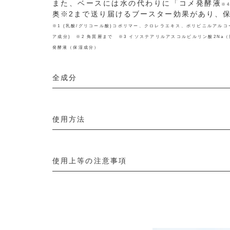
また、ベースには水の代わりに「コメ発酵液
※4
奥※2まで送り届けるブースター効果があり、
※1 (乳酸/グリコール酸)コポリマー、クロレラエキス、ポリビニルアルコ
ア成分) ※2 角質層まで ※3 イソステアリルアスコルビルリン酸2Na
発酵液（保湿成分）
全成分
使用方法
使用上等の注意事項