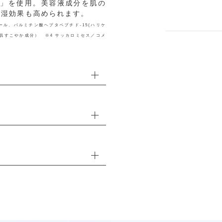
」を使用。美容液成分を肌の
保湿効果も高められます。
ール、パルミチン酸ヘプタペプチド-15(ハリケ
（肌すこやか成分） ※4 サッカロミセス／コメ