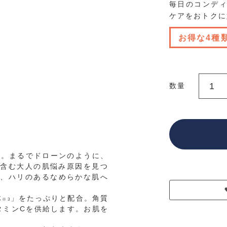
毎日のコンデ
ケアをおトクに
お得な4種
数量
合。まるでドローンのように、
含む大人の肌悩み原因を見つ
、ハリのあるなめらかな肌へ
体
」をたっぷりと配合。角質
※3
タミンCを供給します。お肌を