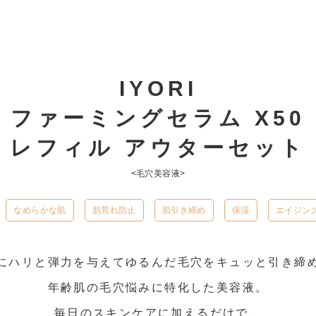
IYORI
ファーミングセラム X50
レフィル アウターセット
<毛穴美容液>
なめらかな肌
肌荒れ防止
肌引き締め
保湿
エイジン
にハリと弾力を与えてゆるんだ毛穴をキュッと引き締
年齢肌の毛穴悩みに特化した美容液。
毎日のスキンケアに加えるだけで、