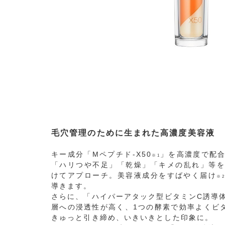
毛穴管理のために生まれた高濃度美容液
キー成分「Mペプチド-X50
」を高濃度で配
※1
「ハリつや不足」「乾燥」「キメの乱れ」等を
けてアプローチ。美容液成分をすばやく届け
※2
導きます。
さらに、「ハイパーアタック型ビタミンC誘導
層への浸透性が高く、1つの酵素で効率よくビ
きゅっと引き締め、いきいきとした印象に。