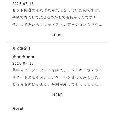
2026.07.15
セット内容のそれぞれが気になっていたのですが、
半額で購入して試せるのがとても良かったです！
使用してみたらリキッドファンデーションもパウダ
ーも思ってた以上だったのでこれからも購入しま
MORE
す。
リピ決定！
aya
★★★★★
2026.07.15
美肌スターターセットを購入し、シルキーウェット
リクイドとモイスチュアベールを使ってみました。
どちらも伸びがよく、時間が経ってもしっとりした
まま崩れませんでした。厚塗り感もなくて自然な仕
MORE
上がりになので、早速両方とも追加購入しました。
愛用品
Kuu