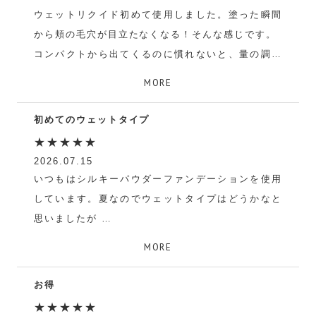
ウェットリクイド初めて使用しました。塗った瞬間
から頬の毛穴が目立たなくなる！そんな感じです。
コンパクトから出てくるのに慣れないと、量の調整
ができなく大変でした。すべてが現品サイズでお得
MORE
値段で言うことなし！！
初めてのウェットタイプ
むーみん
★★★★★
2026.07.15
いつもはシルキーパウダーファンデーションを使用
しています。夏なのでウェットタイプはどうかなと
思いましたが
パウダーを付けることでベタつき感は感じられませ
MORE
ん。また 専用ブラシは毛先がしっかりしているので
余分な粉も落とせてとても良いです。
お得
タカ
★★★★★