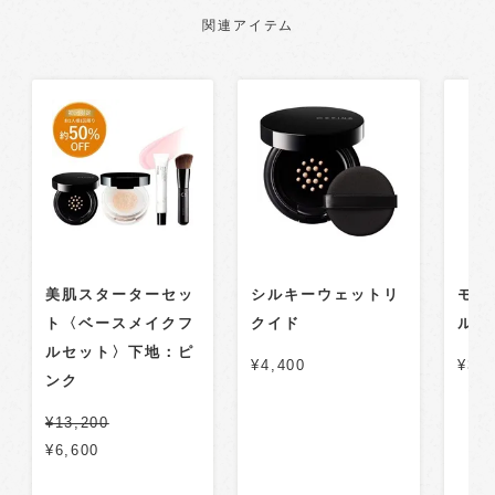
関連アイテム
美肌スターターセッ
シルキーウェットリ
モイ
ト〈ベースメイクフ
クイド
ル 
ルセット〉下地：ピ
¥4,400
¥3,3
ンク
¥13,200
¥6,600