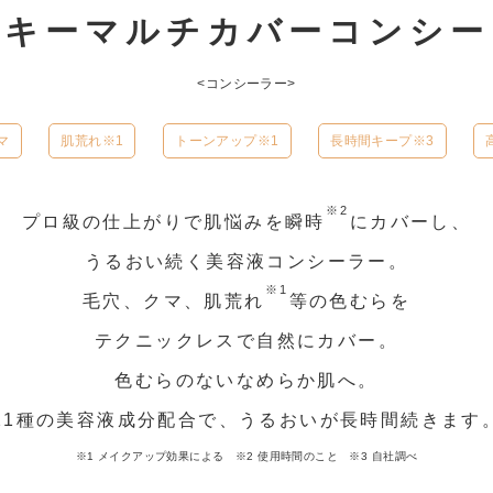
ルキーマルチカバー
コンシー
<コンシーラー>
マ
肌荒れ※1
トーンアップ※1
長時間キープ※3
※2
プロ級の仕上がりで肌悩みを瞬時
にカバーし、
うるおい続く美容液コンシーラー。
※1
毛穴、クマ、肌荒れ
等の色むらを
テクニックレスで自然にカバー。
色むらのないなめらか肌へ。
21種の美容液成分配合で、うるおいが長時間続きます
※1 メイクアップ効果による ※2 使用時間のこと ※3 自社調べ