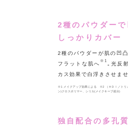
2種のパウダーで
しっかりカバー
2種のパウダーが肌の凹
※1
フラットな肌へ
｡光反
カス効果で白浮きさせま
※1 メイクアップ効果による ※2 （ＨＤＩ／トリ
ン)クロスポリマー、シリカ(メイクキープ成分)
独自配合の多孔