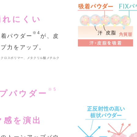
崩れにくい
※4
吸着パウダー
が、皮
ープ力をアップ。
 クロスポリマー、メタクリル酸メチルク
※5
ップパウダー
ヤ感を演出
種のトーンアップパウ