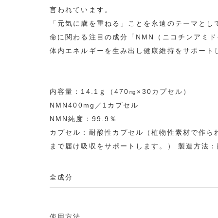
言われています。
「元気に歳を重ねる」ことを永遠のテーマとし
命に関わる注目の成分「NMN（ニコチンアミ
体内エネルギーを生み出し健康維持をサポート
内容量：14.1ｇ（470㎎×30カプセル）
NMN400mg／1カプセル
NMN純度：99.9％
カプセル：耐酸性カプセル（植物性素材で作ら
まで届け吸収をサポートします。） 製造方法
全成分
使用方法