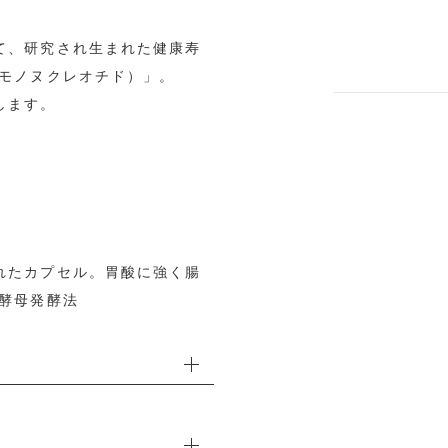
て、研究され生まれた健康寿
ドモノヌクレオチド）」。
します。
れたカプセル。胃酸に強く腸
：酵母発酵法