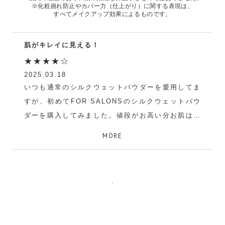
※化粧崩れ防止やカバー力（仕上がり）に関する表現は、
すべてメイクアップ効果によるものです。
肌がキレイに見える！
★★★★☆
2025.03.18
いつも通常のシルクウェットパウダーを愛用してま
すが、初めてFOR SALONSのシルクウェットパウ
ダーを購入してみました。値段がお高い分お肌はキ
レイに見えます。ただ容量も少ないので、あっとい
MORE
う間になくなりそうです。持ち運びを考えた時、ケ
ースがカチっと閉まるタイプの方がよかったです。
CONALUA
.