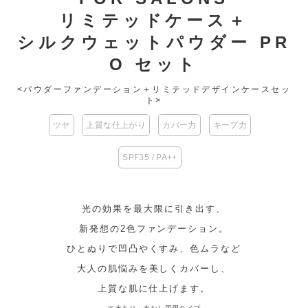
リミテッドケース＋
シルクウェットパウダー PR
O セット
<パウダーファンデーション＋リミテッドデザインケースセッ
ト>
ツヤ
上質な仕上がり
カバー力
キープ力
SPF35 / PA++
光の効果を最大限に引き出す、
新発想の2色ファンデーション。
ひとぬりで凹凸やくすみ、色ムラなど
大人の肌悩みを美しくカバーし、
上質な肌に仕上げます。