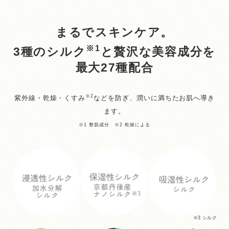
まるでスキンケア。
※1
3種のシルク
と贅沢な美容成分を
最大27種配合
※2
紫外線・乾燥・くすみ
などを防ぎ、潤いに満ちたお肌へ導き
ます。
※1 整肌成分 ※2 乾燥による
※3 シルク