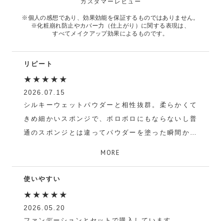
カスタマーレビュー
※個人の感想であり、効果効能を保証するものではありません。
※化粧崩れ防止やカバー力（仕上がり）に関する表現は、
すべてメイクアップ効果によるものです。
リピート
★★★★★
2026.07.15
シルキーウェットパウダーと相性抜群。柔らかくて
きめ細かいスポンジで、ボロボロにもならないし普
通のスポンジとは違ってパウダーを塗った瞬間から
綺麗になる。
MORE
シルキーウェットパウダーを買うなら一緒に買って
使って欲しいです。
使いやすい
れお
★★★★★
2026.05.20
ファンデーションとセットで購入しています。