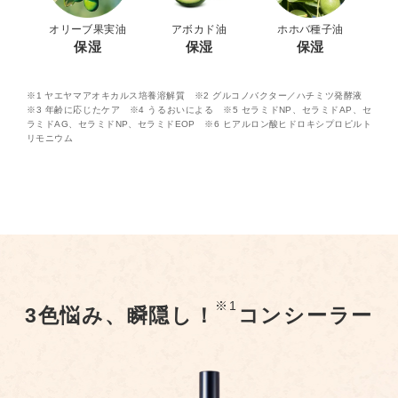
オリーブ果実油
アボカド油
ホホバ種子油
保湿
保湿
保湿
※1 ヤエヤマアオキカルス培養溶解質 ※2 グルコノバクター／ハチミツ発酵液
※3 年齢に応じたケア ※4 うるおいによる ※5 セラミドNP、セラミドAP、セ
ラミドAG、セラミドNP、セラミドEOP ※6 ヒアルロン酸ヒドロキシプロピルト
リモニウム
※1
3色悩み、瞬隠し！
コンシーラー