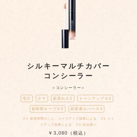
シルキーマルチカバー
コンシーラー
＜コンシーラー＞
毛穴
クマ
肌荒れ※2
トーンアップ※2
長時間キープ※3
高密着カバー※3
※1 使用時間のこと。メイクアップ効果による ※2 メイ
クアップ効果による ※3 自社調べ
￥3,080（税込）