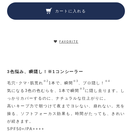
カートに入れる
FAVORITE
3色悩み、瞬隠し！※1コンシーラー
※2
※3
※4
毛穴･クマ･肌荒れ
1本で、瞬間
、プロ隠し！
※3
気になる3色の色むらを、1本で瞬間
に隠し去ります。し
っかりカバーするのに、ナチュラルな仕上がりに。
高いキープ力で朝つけて夜までヨレない、崩れない。光を
操る、ソフトフォーカス効果も。時間がたっても、きれい
が続きます。
SPF50+/PA++++