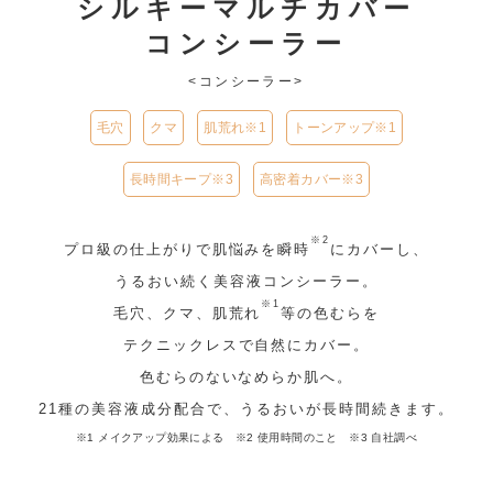
シルキーマルチカバー
コンシーラー
<コンシーラー>
毛穴
クマ
肌荒れ※1
トーンアップ※1
長時間キープ※3
高密着カバー※3
※2
プロ級の仕上がりで肌悩みを瞬時
にカバーし、
うるおい続く美容液コンシーラー。
※1
毛穴、クマ、肌荒れ
等の色むらを
テクニックレスで自然にカバー。
色むらのないなめらか肌へ。
21種の美容液成分配合で、うるおいが長時間続きます。
※1 メイクアップ効果による ※2 使用時間のこと ※3 自社調べ