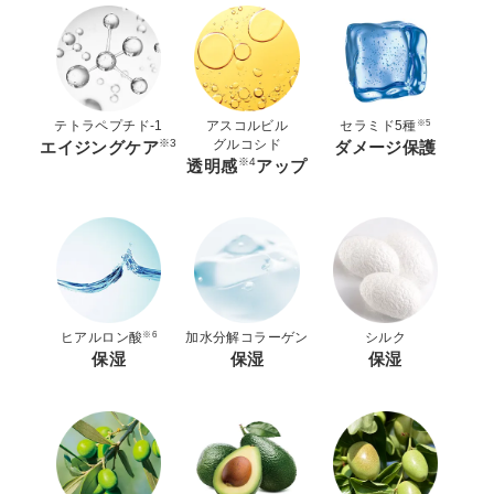
※5
テトラペプチド-1
アスコルビル
セラミド5種
※3
グルコシド
エイジングケア
ダメージ保護
※4
透明感
アップ
※6
ヒアルロン酸
加水分解コラーゲン
シルク
保湿
保湿
保湿