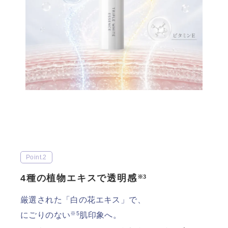
Point.2
4種の植物エキスで透明感
※3
厳選された「白の花エキス」で、
※5
にごりのない
肌印象へ。