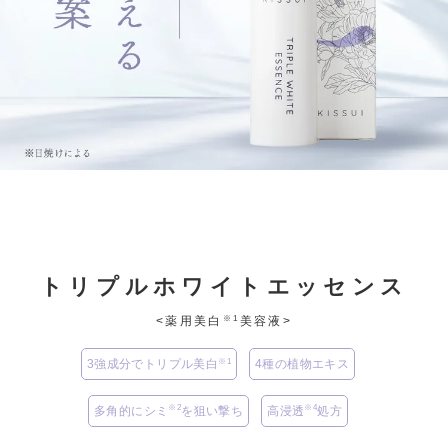
トリプルホワイトエッセンス
※1
<薬用美白
美容液>
※1
3強成分でトリプル美白
4種の植物エキス
※2
※4
多角的にシミ
を狙い撃ち
高浸透
処方