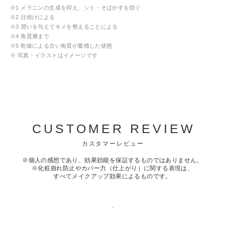
※1 メラニンの生成を抑え、シミ・そばかすを防ぐ
※2 日焼けによる
※3 潤いを与えてキメを整えることによる
※4 角質層まで
※5 乾燥による古い角質が蓄積した状態
※ 写真・イラストはイメージです
CUSTOMER REVIEW
カスタマーレビュー
※個人の感想であり、効果効能を保証するものではありません。
※化粧崩れ防止やカバー力（仕上がり）に関する表現は、
すべてメイクアップ効果によるものです。
.