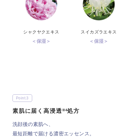
シャクヤクエキス
スイカズラエキス
＜保湿＞
＜保湿＞
Point.3
素肌に届く高浸透
処方
※4
洗顔後の素肌へ、
最短距離で届ける濃密エッセンス。