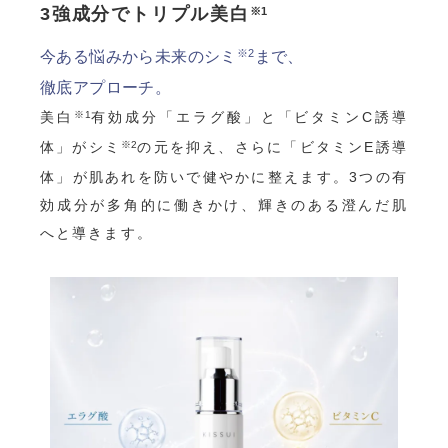
3強成分でトリプル美白
※1
※2
今ある悩みから未来のシミ
まで、
徹底アプローチ。
※1
美白
有効成分「エラグ酸」と「ビタミンC誘導
※2
体」がシミ
の元を抑え、さらに「ビタミンE誘導
体」が肌あれを防いで健やかに整えます。3つの有
効成分が多角的に働きかけ、輝きのある澄んだ肌
へと導きます。