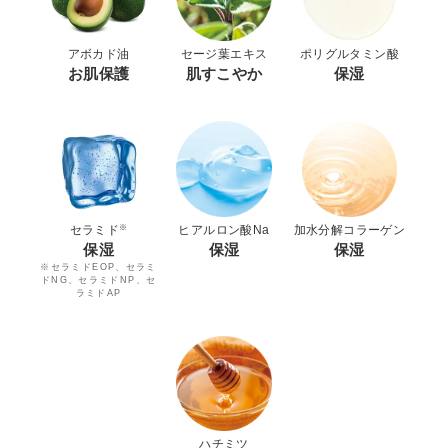
アボカド油
セージ葉エキス
ポリグルタミン酸
お肌保護
肌すこやか
保湿
※
セラミド
ヒアルロン酸Na
加水分解コラーゲン
保湿
保湿
保湿
※セラミドEOP、セラミ
ドNG、セラミドNP、セ
ラミドAP
ハチミツ