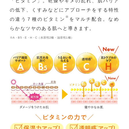
「ビタミン」。乾燥やキメの乱れ、肌バリア
の低下、くすみなどにアプローチをする特性
※
の違う７種のビタミン
をマルチ配合。なめ
らかなツヤのある肌へと導きます。
※A・B5・E・H・C（水溶性2種・油溶性1種）