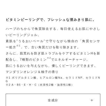
ビタミンピーリングで、フレッシュな澄みきり肌に。
ハーブのちからで角質除去する、毎日使えるお肌にやさし
いピーリングジェル。
素肌を”うるおいベール”で守りながら独自の「角質センサ
※1
ー処方
」で、古い角質だけを取り除きます。
さらに、肌荒れを防ぎ肌トラブルをケアするビタミンHを新
※2
配合し、7種類のビタミン
でエネルギーチャージ。
肌にうるおいを与えながら、優しくピーリングできます。
マンダリンオレンジ＆柚子の香り
※1 ボリグルタミン酸、ヒアルロン酸Na、セラミドNP、セラミドN
G
※2 A・B5・E・H・C（水溶性2種・油溶性1種）
全成分