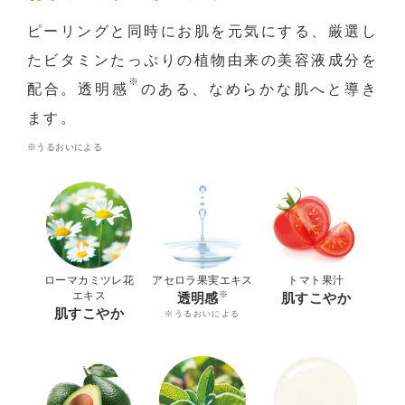
ピーリングと同時にお肌を元気にする、厳選し
たビタミンたっぷりの植物由来の美容液成分を
※
配合。透明感
のある、なめらかな肌へと導き
ます。
※うるおいによる
ローマカミツレ花
アセロラ果実エキス
トマト果汁
エキス
※
透明感
肌すこやか
肌すこやか
※うるおいによる