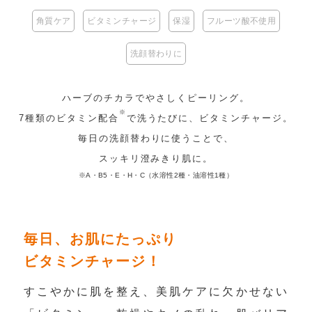
角質ケア
ビタミンチャージ
保湿
フルーツ酸不使用
洗顔替わりに
ハーブのチカラでやさしくピーリング。
※
7種類のビタミン配合
で洗うたびに、ビタミンチャージ。
毎日の洗顔替わりに使うことで、
スッキリ澄みきり肌に。
※A・B5・E・H・C（水溶性2種・油溶性1種）
毎日、お肌にたっぷり
ビタミンチャージ！
すこやかに肌を整え、美肌ケアに欠かせない